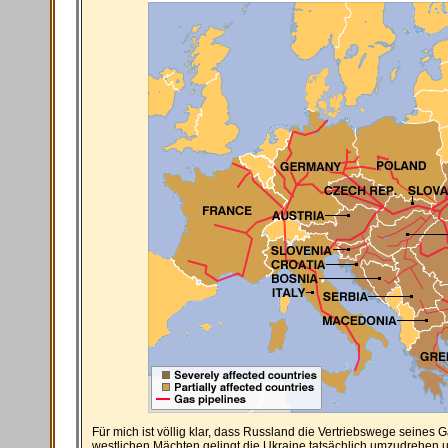
Für mich ist völlig klar, dass Russland die Vertriebswege seines 
westlichen Mächten gelingt die Ukraine tatsächlich umzudrehen 