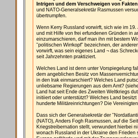
Intrigen und dem Verschweigen von Fakten
und NATO-Generalsekretär Rasmussen versuc
übertrumpfen.
Wenn Kerry Russland vorwirft, sich wie im 19.
und mit Hilfe von frei erfundenen Gründen in 
einzumarschieren, darf man ihn mit bestem W
"politischen Wirrkopf" bezeichnen, der ander
vorwirft, was sein eigenes Land ¬ das Schre
seit Jahrzehnten praktiziert.
Welches Land ist denn unter Vorspiegelung fa
dem angeblichen Besitz von Massenvernichtu
in den Irak einmarschiert? Welches Land putsc
unliebsame Regierungen aus dem Amt? (siehe
Land hat seit Ende des Zweiten Weltkriegs dut
initiiert oder unterstützt? Welches Land besit
hunderte Militäreinrichtungen? Die Vereinigte
Dass sich der Generalsekretär der "Nordatlant
(NATO), Anders Fogh Rasmussen, auf die Seit
Kriegstreibernation stellt, verwundert hierbei 
wonach Russland in der Ukraine den Frieden s