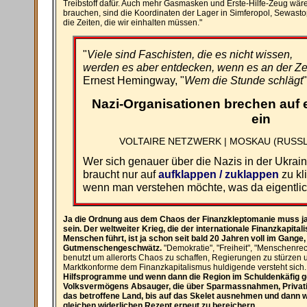
Treibstoff dafür. Auch mehr Gasmasken und Erste-Hilfe-Zeug wäre n
brauchen, sind die Koordinaten der Lager in Simferopol, Sewasto
die Zeiten, die wir einhalten müssen."
"
Viele sind Faschisten, die es nicht wissen,
werden es aber entdecken, wenn es an der Zeit
Ernest Hemingway, "
Wem die Stunde schlägt
"
Nazi-Organisationen brechen auf
ein
VOLTAIRE NETZWERK | MOSKAU (RUSSLA
Wer sich genauer über die Nazis in der Ukrai
braucht nur auf
aufklappen / zuklappen
zu kl
wenn man verstehen möchte, was da eigentlic
Ja die Ordnung aus dem Chaos der Finanzkleptomanie muss ja 
sein. Der weltweiter Krieg, die der internationale Finanzkapit
Menschen führt, ist ja schon seit bald 20 Jahren voll im Gange,
Gutmenschengeschwätz.
"Demokratie", "Freiheit", "Menschenre
benutzt um allerorts Chaos zu schaffen, Regierungen zu stürzen
Marktkonforme dem Finanzkapitalismus huldigende versteht sich
Hilfsprogramme und wenn dann die Region im Schuldenkäfig 
Volksvermögens Absauger, die über Sparmassnahmen, Privatisi
das betroffene Land, bis auf das Skelet ausnehmen und dann
gleichen widerlichen Rezept erneut zu bereichern.