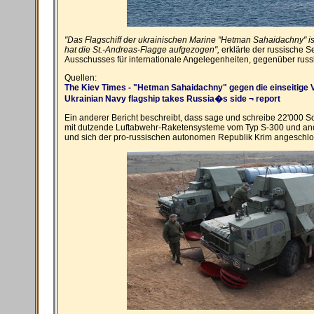
"Das Flagschiff der ukrainischen Marine "Hetman Sahaidachny" is
hat die St.-Andreas-Flagge aufgezogen",
erklärte der russische S
Ausschusses für internationale Angelegenheiten, gegenüber rus
Quellen:
The Kiev Times - "Hetman Sahaidachny" gegen die einseitige
Ukrainian Navy flagship takes Russia�s side ¬ report
Ein anderer Bericht beschreibt, dass sage und schreibe 22'000 
mit dutzende Luftabwehr-Raketensysteme vom Typ S-300 und and
und sich der pro-russischen autonomen Republik Krim angeschl