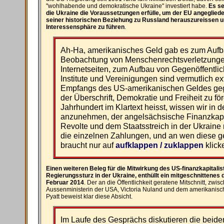
"wohlhabende und demokratische Ukraine" investiert habe.
Es se
die Ukraine die Voraussetzungen erfülle, um der EU angegliede
seiner historischen Beziehung zu Russland herauszureissen un
Interessensphäre zu führen
.
Ah-Ha, amerikanisches Geld gab es zum Auf
Beobachtung von Menschenrechtsverletzunge
Internetseiten, zum Aufbau von Gegenöffentli
Institute und Vereinigungen sind vermutlich 
Empfangs des US-amerikanischen Geldes gegr
der Überschrift, Demokratie und Freiheit zu för
Jahrhundert im Klartext heisst, wissen wir in d
anzunehmen, der angelsächsische Finanzkapit
Revolte und dem Staatsstreich in der Ukraine n
die einzelnen Zahlungen, und an wen diese ge
braucht nur auf
aufklappen / zuklappen
klick
Einen weiteren Beleg für die Mitwirkung des US-finanzkapital
Regierungssturz in der Ukraine, enthüllt ein mitgeschnittenes
Februar 2014
. Der an die Öffentlichkeit geratene Mitschnitt, zwis
Aussenministerin der USA, Victoria Nuland und dem amerikanisch
Pyatt beweist klar diese Absicht.
Im Laufe des Gesprächs diskutieren die beid