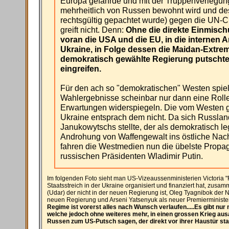
Europa gefährde und mit der Truppenverlegung
mehrheitlich von Russen bewohnt wird und 
rechtsgültig gepachtet wurde) gegen die UN-C
greift nicht. Denn:
Ohne die direkte Einmisch
voran die USA und die EU, in die internen 
Ukraine, in Folge dessen die Maidan-Extre
demokratisch gewählte Regierung putschte
eingreifen.
Für den ach so "demokratischen" Westen spie
Wahlergebnisse scheinbar nur dann eine Rolle
Erwartungen widerspiegeln. Die vom Westen 
Ukraine entsprach dem nicht. Da sich Russland
Janukowytschs stellte, der als demokratisch leg
Androhung von Waffengewalt ins östliche Nach
fahren die Westmedien nun die übelste Prop
russischen Präsidenten Wladimir Putin.
Im folgenden Foto sieht man US-Vizeaussenministerien Victoria "
Staatsstreich in der Ukraine organisiert und finanziert hat, zusamm
(Udar) der nicht in der neuen Regierung ist, Oleg Tyagnibok der 
neuen Regierung und Arseni Yatsenyuk als neuer Premierministe
Regime ist vorerst alles nach Wunsch verlaufen.....Es gibt nur
welche jedoch ohne weiteres mehr, in einen grossen Krieg ausa
Russen zum US-Putsch sagen, der direkt vor ihrer Haustür sta