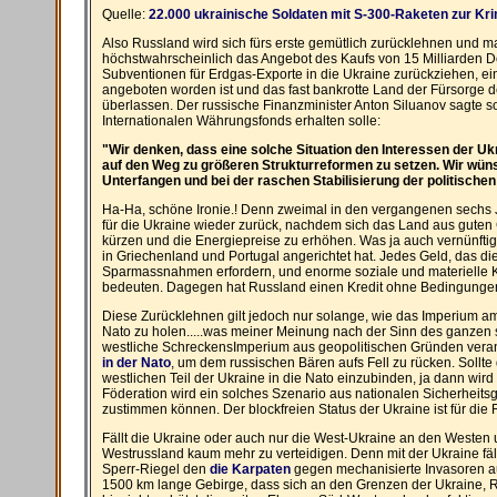
Quelle:
22.000 ukrainische Soldaten mit S-300-Raketen zur K
Also Russland wird sich fürs erste gemütlich zurücklehnen und ma
höchstwahrscheinlich das Angebot des Kaufs von 15 Milliarden D
Subventionen für Erdgas-Exporte in die Ukraine zurückziehen, ein
angeboten worden ist und das fast bankrotte Land der Fürsorge d
überlassen. Der russische Finanzminister Anton Siluanov sagte s
Internationalen Währungsfonds erhalten solle:
"Wir denken, dass eine solche Situation den Interessen der U
auf den Weg zu größeren Strukturreformen zu setzen. Wir wün
Unterfangen und bei der raschen Stabilisierung der politischen 
Ha-Ha, schöne Ironie.! Denn zweimal in den vergangenen sechs 
für die Ukraine wieder zurück, nachdem sich das Land aus gute
kürzen und die Energiepreise zu erhöhen. Was ja auch vernünfti
in Griechenland und Portugal angerichtet hat. Jedes Geld, das die
Sparmassnahmen erfordern, und enorme soziale und materielle K
bedeuten. Dagegen hat Russland einen Kredit ohne Bedingunge
Diese Zurücklehnen gilt jedoch nur solange, wie das Imperium ame
Nato zu holen.....was meiner Meinung nach der Sinn des ganzen 
westliche SchreckensImperium aus geopolitischen Gründen verans
in der Nato
, um dem russischen Bären aufs Fell zu rücken. Sollte
westlichen Teil der Ukraine in die Nato einzubinden, ja dann wird
Föderation wird ein solches Szenario aus nationalen Sicherheit
zustimmen können. Der blockfreien Status der Ukraine ist für die
Fällt die Ukraine oder auch nur die West-Ukraine an den Westen u
Westrussland kaum mehr zu verteidigen. Denn mit der Ukraine fäll
Sperr-Riegel den
die Karpaten
gegen mechanisierte Invasoren a
1500 km lange Gebirge, dass sich an den Grenzen der Ukraine, 