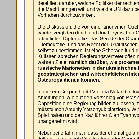
detailliert darüber, welche Politiker der rech
die Macht bringen will und wie die UN dazu b
Vorhaben durchzuwinken.
Die Diskussion, die von einer anonymen Quelle
wurde, zeigt den durch und durch zynischen 
öffentlicher Diplomatie. Das Gerede der Oba
"Demokratie" und das Recht der ukrainischen 
selbst zu bestimmen, ist eine Scharade für die 
Kulissen sprechen Regierungsvertreter offen m
wahren Ziele:
nämlich darüber, wie pro-amer
russische Marionetten in der ukrainischne
geostrategischen und wirtschaftlichen Int
Osteuropa dienen können.
In diesem Gespräch gibt Victoria Nuland in tri
Anleitungen, wie auf den Vorschlag von Präsi
Opposition eine Regierung bilden zu lassen, zu
müsste man Arseniy Yatsenyuk platzieren, Wl
Spiel halten und den Naziführer Oleh Tyahny
unangenehm wird.
Nebenbei erfährt man, dass der ehemalige am
Jeffrey Feltman, jetzt Stellvertretender Genera