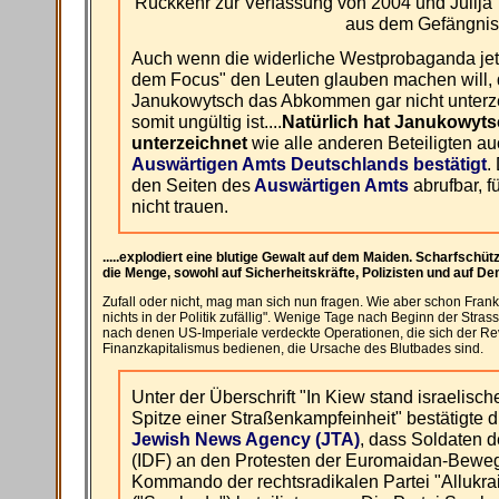
Rückkehr zur Verfassung von 2004 und Julij
aus dem Gefängnis
Auch wenn die widerliche Westprobaganda jet
dem Focus" den Leuten glauben machen will, 
Janukowytsch das Abkommen gar nicht unterze
somit ungültig ist....
Natürlich hat Janukowy
unterzeichnet
wie alle anderen Beteiligten a
Auswärtigen Amts Deutschlands bestätigt
.
den Seiten des
Auswärtigen Amts
abrufbar, f
nicht trauen.
.....explodiert eine blutige Gewalt auf dem Maiden. Scharfschü
die Menge, sowohl auf Sicherheitskräfte, Polizisten und auf D
Zufall oder nicht, mag man sich nun fragen. Wie aber schon Frank
nichts in der Politik zufällig". Wenige Tage nach Beginn der Stras
nach denen US-Imperiale verdeckte Operationen, die sich der Re
Finanzkapitalismus bedienen, die Ursache des Blutbades sind.
Unter der Überschrift "In Kiew stand israelisc
Spitze einer Straßenkampfeinheit" bestätigte 
Jewish News Agency (JTA)
, dass Soldaten de
(IDF) an den Protesten der Euromaidan-Beweg
Kommando der rechtsradikalen Partei "Allukra