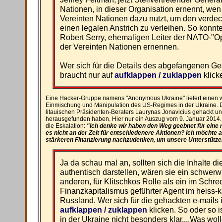
Nationen, in dieser Organisation ernennt, wen e
Vereinten Nationen dazu nutzt, um den verde
einen legalen Anstrich zu verleihen. So konnt
Robert Serry, ehemaligen Leiter der NATO-"Op
der Vereinten Nationen ernennen.
Wer sich für die Details des abgefangenen Ges
braucht nur auf
aufklappen / zuklappen
klick
Eine Hacker-Gruppe namens "Anonymous Ukraine" liefert einen w
Einmischung und Manipulation des US-Regimes in der Ukraine. D
litauischen Präsidenten-Beraters Laurynas Jonavicius gehackt 
herausgefunden haben. Hier nur ein Auszug vom 9. Januar 2014. I
die Eskalation:
"Ich denke wir haben den Weg geebnet für eine ra
es nicht an der Zeit für entschiedenere Aktionen? Ich möchte a
stärkeren Finanzierung nachzudenken, um unsere Unterstützer 
Ja da schau mal an, sollten sich die Inhalte d
authentisch darstellen, wären sie ein schwerw
anderen, für Klitschkos Rolle als ein im Sch
Finanzkapitalismus geführter Agent im heiss-
Russland. Wer sich für die gehackten e-mails i
aufklappen / zuklappen
klicken. So oder so i
in der Ukraine nicht besonders klar....Was wol