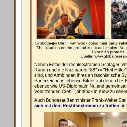
......
Svoboda�s Oleh Tyahnybok doing their party salute
The situation on the ground is not as simples: Neo-
Ukrainian protests
Quelle: www.globalresear
Neben Fotos der rechtsextremen Schläger mit
Runen und die Naziparole "88" (= "Heil Hitler"
sind, und Armbinden ihres an faschistische S
Parteizeichens, ebenso Bilder auf denen US-
ebenso wie US-Diplomatin Nuland gemeinsa
Vorsitzenden Oleh Tjahnibok in Kiew zu sehen
Auch Bundesaußenminister Frank-Walter Stein
sich mit dem Rechtsextremen zu treffen
und