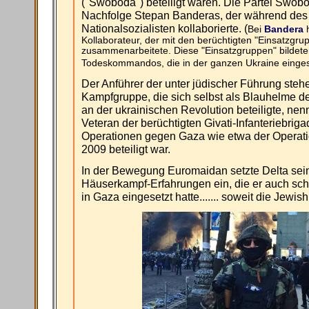
("Swoboda") beteiligt waren. Die Partei Swobod
Nachfolge Stepan Banderas, der während des 
Nationalsozialisten kollaborierte. (
Bei
Bandera
h
Kollaborateur, der mit den berüchtigten "Einsatzgru
zusammenarbeitete. Diese "Einsatzgruppen" bildeten
Todeskommandos, die in der ganzen Ukraine einges
Der Anführer der unter jüdischer Führung ste
Kampfgruppe, die sich selbst als Blauhelme 
an der ukrainischen Revolution beteiligte, nennt
Veteran der berüchtigten Givati-Infanteriebriga
Operationen gegen Gaza wie etwa der Operat
2009 beteiligt war.
In der Bewegung Euromaidan setzte Delta sei
Häuserkampf-Erfahrungen ein, die er auch sch
in Gaza eingesetzt hatte....... soweit die Jewi