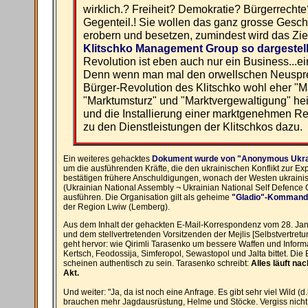
wirklich.? Freiheit? Demokratie? Bürgerrechte
Gegenteil.! Sie wollen das ganz grosse Gesch
erobern und besetzen, zumindest wird das Ziel
Klitschko Management Group so dargestell
Revolution ist eben auch nur ein Business...e
Denn wenn man mal den orwellschen Neusprec
Bürger-Revolution des Klitschko wohl eher "Ma
"Marktumsturz" und "Marktvergewaltigung" he
und die Installierung einer marktgenehmen R
zu den Dienstleistungen der Klitschkos dazu.
Ein weiteres gehacktes
Dokument wurde von "Anonymous Ukraine
um die ausführenden Kräfte, die den ukrainischen Konflikt zur 
bestätigen frühere Anschuldigungen, wonach der Westen ukrain
(Ukrainian National Assembly ¬ Ukrainian National Self Defence O
ausführen. Die Organisation gilt als geheime
"Gladio"-Kommando
der Region Lwiw (Lemberg).
Aus dem Inhalt der gehackten E-Mail-Korrespondenz vom 28. Ja
und dem stellvertretenden Vorsitzenden der Mejlis [Selbstvertretu
geht hervor: wie Qirimli Tarasenko um bessere Waffen und Inform
Kertsch, Feodossija, Simferopol, Sewastopol und Jalta bittet. Die
scheinen authentisch zu sein. Tarasenko schreibt:
Alles läuft nac
Akt.
Und weiter: "Ja, da ist noch eine Anfrage. Es gibt sehr viel Wild (d
brauchen mehr Jagdausrüstung, Helme und Stöcke. Vergiss nicht