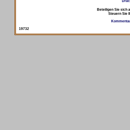
Drac
Beteiligen Sie sich 
Steuern Sie I
Kommentare
19732