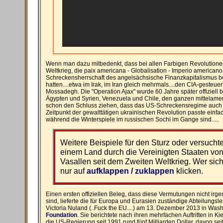
Wenn man dazu mitbedenkt, dass bei allen Farbigen Revolutione
Weltkrieg, die paix americana - Globalisation - Imperio america
Schreckensherrschaft des angelsächsische Finanzkapitalismus b
hatten....etwa im Irak, im Iran gleich mehrmals....den CIA-ges
Mossadegh. Die "Operation Ajax" wurde 60 Jahre später offiziell bes
Ägypten und Syrien, Venezuela und Chile, den ganzen mittelam
schon den Schluss ziehen, dass das US-Schreckensregime auch je
Zeitpunkt der gewalttätigen ukrainischen Revolution passte einfach 
während die Winterspiele im russischen Sochi im Gange sind.....
Weitere Beispiele für den Sturz oder versucht
einem Land durch die Vereinigten Staaten vo
Vasallen seit dem Zweiten Weltkrieg. Wer sich 
nur auf
aufklappen / zuklappen
klicken.
Einen ersten offiziellen Beleg, dass diese Vermutungen nicht i
sind, lieferte die für Europa und Eurasien zuständige Abteilungs
Victoria Nuland (..Fuck the EU....) am 13. Dezember 2013 in Was
Foundation
. Sie berichtete nach ihren mehrfachen Auftritten in Ki
die US-Regierung seit 1991 rund fünf Milliarden Dollar, davon seit