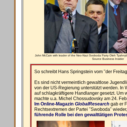
John McCain with leader of the Neo-Nazi Svoboda Party Oleh Tyahnyb
Source Business Insider
So schreibt Hans Springstein vom "der Freita
Es sind nicht vermeintlich gewaltlose Jugendli
von der US-Regierung unterstützt werden. In
auf schlagkräftigere Handlanger gesetzt. Um w
machte u.a. Michel Chossudovsky am 24. Febr
Im Online-Magazin
GlobalResearch
gab er F
Rechtsextremen der Partei "Swoboda" wieder,
führende Rolle bei den gewalttätigen Prote