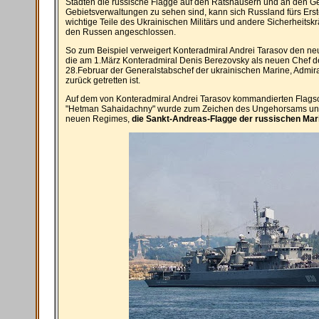
Städten die russische Flagge auf den Ratshäusern und an den G
Gebietsverwaltungen zu sehen sind, kann sich Russland fürs Erst
wichtige Teile des Ukrainischen Militärs und andere Sicherheitsk
den Russen angeschlossen.
So zum Beispiel verweigert Konteradmiral Andrei Tarasov den n
die am 1.März Konteradmiral Denis Berezovsky als neuen Chef 
28.Februar der Generalstabschef der ukrainischen Marine, Admiral
zurück getretten ist.
Auf dem von Konteradmiral Andrei Tarasov kommandierten Flagsch
"Hetman Sahaidachny" wurde zum Zeichen des Ungehorsams und
neuen Regimes,
die Sankt-Andreas-Flagge der russischen Mar