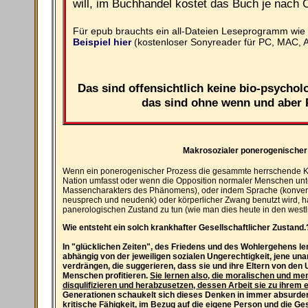
will, im Buchhandel kostet das Buch je nach 
Für epub brauchts ein all-Dateien Leseprogramm wie
Beispiel hier
(kostenloser Sonyreader für PC, MAC, A
Das sind offensichtlich keine bio-psycho
das sind ohne wenn und aber
Makrosozialer ponerogenischer
Wenn ein ponerogenischer Prozess die gesammte herrschende Kla
Nation umfasst oder wenn die Opposition normaler Menschen unter
Massencharakters des Phänomens), oder indem Sprache (konvers
neusprech und neudenk) oder körperlicher Zwang benutzt wird, h
panerologischen Zustand zu tun (wie man dies heute in den west
Wie entsteht ein solch krankhafter Gesellschaftlicher Zustand.
In "glücklichen Zeiten", des Friedens und des Wohlergehens lern
abhängig von der jeweiligen sozialen Ungerechtigkeit, jene u
verdrängen, die suggerieren, dass sie und ihre Eltern von de
Menschen profitieren.
Sie lernen also, die moralischen und m
disqulifizieren und herabzusetzen, dessen Arbeit sie zu ihrem e
Generationen schaukelt sich dieses Denken in immer absurdere
kritische Fähigkeit, im Bezug auf die eigene Person und die Ge