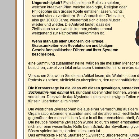
Ungerechtigkeit?
Es scheint keine Rolle zu spielen,
welchen kreativen Plan, welche Ideologie, Religion oder
Philosophie sich grosse Köpfe einfallen lassen, nichts
scheint sich zu verändern. Seit Anbruch der Zivilisation,
also gut 10'000 Jahre, wiederholt sich dieses Muster
wieder und wieder. Die Antwort lautet, dass die
Zivilisation so wie wir sie kennen,wieder einmal
weitgehend zur Pathokratie verkommen ist.
Wenn man aus allen Büchern, die Kriege,
Grausamkeiten von Revolutionen und blutigen
Geschäften politischer Führer und ihrer Systeme
beschreiben,
eine Sammlung zusammenstellte, würden die meissten Menschen 
besuchen, zuviel von total entartetem kriminnellem Irrsinn wäre da
Versuchen Sie, wenn Sie diesen Artikel lesen, die Wahrheit über
Protests zu sehen, vielleicht zu akzeptieren, den unser natürliche
Die Kernaussage ist die, dass wir diesen gewaltigen, anstecke
Soziopathie nun einmal ist
, nur dann überwinden können, wenn 
verstehen. Dies würde das Mysterium, dieses seit ewigen Zeite
für sein Überleben eliminieren.
Die westlichen Zivilisationen die aus einer Vermischung aus dem
Orgamisationsformen enstanden sind, ist die altrömisch-rechtliche 
gegenüber der menschlichen Natur in all ihrer Verschiedenheit, 
Die heutige moderne Zivilsation wurde so durch einen ernsthafte
nicht nur eine wesentliche Rolle beim Schutz der Bevölkerung v
Bösen spielen kann, sondern dies auch tut.
Das entwickelte Recht, Staatsrecht, Zivilrecht, Bürgerrechte, Kir