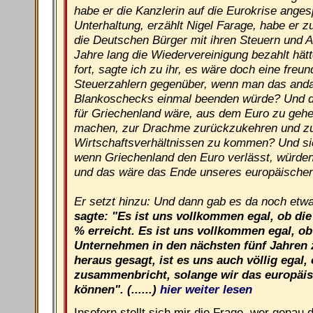
habe er die Kanzlerin auf die Eurokrise anges
Unterhaltung, erzählt Nigel Farage, habe er z
die Deutschen Bürger mit ihren Steuern und 
Jahre lang die Wiedervereinigung bezahlt hätt
fort, sagte ich zu ihr, es wäre doch eine fre
Steuerzahlern gegenüber, wenn man das and
Blankoschecks einmal beenden würde? Und d
für Griechenland wäre, aus dem Euro zu gehe
machen, zur Drachme zurückzukehren und z
Wirtschaftsverhältnissen zu kommen? Und sie
wenn Griechenland den Euro verlässt, würden
und das wäre das Ende unseres europäische
Er setzt hinzu: Und dann gab es da noch etw
sagte: "Es ist uns vollkommen egal, ob die
% erreicht. Es ist uns vollkommen egal, ob
Unternehmen in den nächsten fünf Jahren
heraus gesagt, ist es uns auch völlig egal
zusammenbricht, solange wir das europäis
können". (......)
hier weiter lesen
Insofern stellt sich mir die Frage, wer genau 