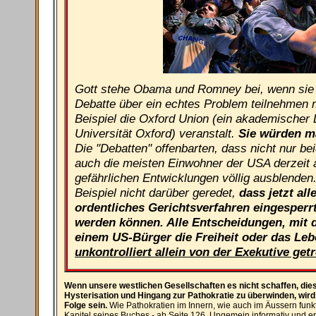
Gott stehe Obama und Romney bei, wenn sie 
Debatte über ein echtes Problem teilnehmen
Beispiel die Oxford Union (ein akademischer 
Universität Oxford) veranstalt.
Sie würden ma
Die "Debatten" offenbarten, dass nicht nur b
auch die meisten Einwohner der USA derzeit 
gefährlichen Entwicklungen völlig ausblende
Beispiel nicht darüber geredet,
dass jetzt al
ordentliches Gerichtsverfahren eingesper
werden können. Alle Entscheidungen, mit 
einem US-Bürger die Freiheit oder das L
unkontrolliert allein von der Exekutive getr
Wenn unsere westlichen Gesellschaften es nicht schaffen, di
Hysterisation und Hingang zur Pathokratie zu überwinden, wird 
Folge sein.
Wie Pathokratien im Innern, wie auch im Äussern funk
Kapitel seines Buches - ab Seite 126. Ungemein informativ und er