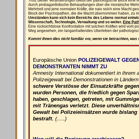
Trotz dieser Veränderungen bleibt der pathologische Block eine Mi
durch probagantistische Behauptungen über die moralische Mehr
Mehrheit und jene normalen Kräfte, die naiv solch eine Macht g
Block der Psychopathen, die die Macht übernommen haben, zu m
Umständen kann sich kein Bereichs des Lebens normal entwicke
Wissenschaft, Technologie, Verwaltung und so weiter.
Eine Path
Eine rücksichtslose Konfrontation mit solchen Kräften wird vom p
Weg angesehen, ein langanhaltendes Uberleben der pathologische
Kommt ihnen dies nicht familiär vor, wenn sie betrachten, was 
Europäische Union
POLIZEIGEWALT GEGEN
DEMONSTRANTEN NIMMT ZU
Amnesty International dokumentiert in ihrem a
Polizeigewalt bei Demonstrationen in Länder
schwere Verstösse der Einsatzkräfte gege
wurden Personen, die friedlich gegen Spa
haben, geschlagen, getreten, mit Gummig
mit Tränengas verletzt. Diese unverhältn
Gewalt bei Polizeieinsätzen wurde bislang
bestraft.
(.....)
Wen will die Regierung erschiessen?