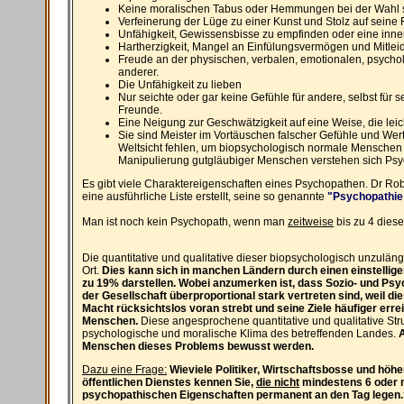
Keine moralischen Tabus oder Hemmungen bei der Wahl se
Verfeinerung der Lüge zu einer Kunst und Stolz auf seine 
Unfähigkeit, Gewissensbisse zu empfinden oder eine inne
Hartherzigkeit, Mangel an Einfülungsvermögen und Mitleid
Freude an der physischen, verbalen, emotionalen, psych
anderer.
Die Unfähigkeit zu lieben
Nur seichte oder gar keine Gefühle für andere, selbst für 
Freunde.
Eine Neigung zur Geschwätzigkeit auf eine Weise, die leich
Sie sind Meister im Vortäuschen falscher Gefühle und Wert
Weltsicht fehlen, um biopsychologisch normale Menschen
Manipulierung gutgläubiger Menschen verstehen sich Ps
Es gibt viele Charaktereigenschaften eines Psychopathen. Dr Ro
eine ausführliche Liste erstellt, seine so genannte
"Psychopathie
Man ist noch kein Psychopath, wenn man
zeitweise
bis zu 4 diese
Die quantitative und qualitative dieser biopsychologisch unzulängl
Ort.
Dies kann sich in manchen Ländern durch einen einstellige
zu 19% darstellen. Wobei anzumerken ist, dass Sozio- und Ps
der Gesellschaft überproportional stark vertreten sind, weil d
Macht rücksichtslos voran strebt und seine Ziele häufiger erre
Menschen.
Diese angesprochene quantitative und qualitative Str
psychologische und moralische Klima des betreffenden Landes.
A
Menschen dieses Problems bewusst werden.
Dazu eine Frage:
Wieviele Politiker, Wirtschaftsbosse und höhe
öffentlichen Dienstes kennen Sie,
die nicht
mindestens 6 oder 
psychopathischen Eigenschaften permanent an den Tag legen.