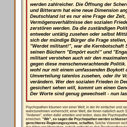
werden zahlreicher. Die Öffnung der Sche
und Bitterarm hat eine neue Dimension a
Deutschland ist es nur eine Frage der Zeit
Vermögensverhältnisse den sozialen Fried
zerstören werden. Da die zuständigen Poli
entweder untätig zusehen oder selbst Mitt
sich der mündige Bürger die Frage stellen,
"Werdet militant!", war die Kernbotschaft
seinen Büchern "Empört euch!" und "Engag
militant verstehen auch wir den maximale
gegen diese menschenverachtende Politik. 
wohl nur mit einem umfassenden Boykott d
Umverteilung tatenlos zusehen, oder ihr Vo
verändern. Wer den sozialen Frieden in De
gesichert sehen will, kommt um einen Gene
Der Worte sind genug gewechselt - nun las
Psychopathen träumen von einer Welt, in der ihr einfacher und ra
wahrzunehmen vorherrscht; einer Welt, die ihnen natürlich auch S
"Anderen", sollen dafür arbeiten und leiden, dass die Psychopathe
erreichen.
"Wir", so sagen die Psychopathen werden schlussen
gerechteres Regierungssystem, schaffen.
Solche Visionen rech
das töten von Menschen, jedoch entlockt es den Psychopathen kein 