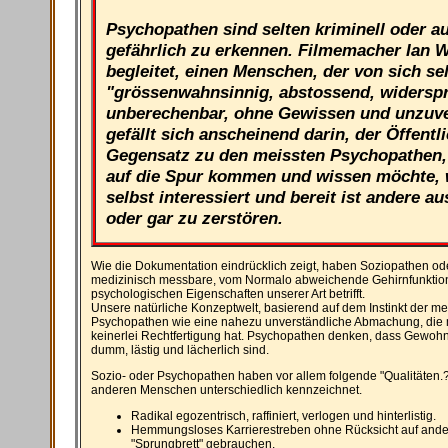
Psychopathen sind selten kriminell oder au
gefährlich zu erkennen. Filmemacher Ian 
begleitet, einen Menschen, der von sich se
"grössenwahnsinnig, abstossend, widersprü
unberechenbar, ohne Gewissen und unzuver
gefällt sich anscheinend darin, der Öffentl
Gegensatz zu den meissten Psychopathen,
auf die Spur kommen und wissen möchte, w
selbst interessiert und bereit ist andere a
oder gar zu zerstören.
Wie die Dokumentation eindrücklich zeigt, haben Soziopathen ode
medizinisch messbare, vom Normalo abweichende Gehirnfunktion
psychologischen Eigenschaften unserer Art betrifft.
Unsere natürliche Konzeptwelt, basierend auf dem Instinkt der mens
Psychopathen wie eine nahezu unverständliche Abmachung, die m
keinerlei Rechtfertigung hat. Psychopathen denken, dass Gewohn
dumm, lästig und lächerlich sind.
Sozio- oder Psychopathen haben vor allem folgende "Qualitäten.?
anderen Menschen unterschiedlich kennzeichnet.
Radikal egozentrisch, raffiniert, verlogen und hinterlistig.
Hemmungsloses Karrierestreben ohne Rücksicht auf andere,
"Sprungbrett" gebrauchen.