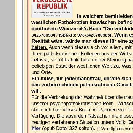
In welchem bemitleiden
westlichen Pathokratien inzwischen befind
deutlichste Wieczorek's Buch "Die verblö
.
Wenn es
3426780984 / ISBN-13: 978-3426780985)
Realität wäre, würde man dieses für eine z
halten.
Auch wenn dieses sich vor allem, mit 
ihren pathokratischen Kollegen aus der Wirts
befasst, so trifft ähnliches meiner Meinung n
beliebigen Staat der westlichen Welt zu. Was
und Orte.
Ein muss, für jedermann/frau, der/die sich
das vorherrschende pathokratische Gesell
will.
Für die Verbreitung der Wahrheit über die tr
unserer psychopathokratischen Polit-, Wirtsch
stelle ich hier dieses Buch im Rahmen von "F
Verfügung. Die absurden Tatsachen die diese
heutigen verfahrenen Situation unters Volk.
Bu
hier
(epub Datei 327 seiten).
[T.W. möge es mir