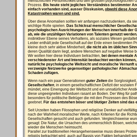
menschlichen Persönlichkeit und den grossen psychologischen 
Prozess.
Bis heute steht jegliches Verständniss bestimmter A
einfach vorhanden sind, ausser Disskusion,
obwohl diese Anom
Katastrophen waren und sind.
Über diese Anomalien sollten wir anfangen nachzudenken, da si
wichtige Rolle spielen.
Das Schicksal menschlicher Gesellschaft
psychologischen Ausrichtungen der Menschen innerhalb der Ge
ab, wie die unzähligen Variationen von Talenten genutzt werden
instinktiver Ebene seines Verhaltens, als soziales Wesen gestaltet
Leider enthält jede Gesellschaft auf der Erde einen bestimmten Pr
kleine doch sehr aktive Minderheit,
die nicht als im üblichen Si
deren Qualität darin liegt, andere Menschen auf negative Weise 
Wir wollen hier diese Individuen betrachten,
bei denen mentale 
verschiedenster Art und Intensität beobachtet werden können, 
natürliche psychologische Weltsicht und moralische Vernunft u
verzweigte Netzwerke gegenseitiger pathologischer Abmachu
Schaden zufügen.
Wenn nach ein paar Generationen
guter Zeiten
die Sorglosigkeit
Gesellschaften
, in einem gesellschaftlichen Defizit der sozialen
mündet, eine Einengung der Weltsicht und ein unnatürlicher Ansti
diese ungeeigneten Individuen rasant an Boden. Der Weg für path
besonders für politische Betrüger die mit den Prozessen des Böse
geebnet.
Für das entstehen böser und blutiger Zeiten sind das
Seit Urzeiten haben Filosophen und religiöse Denker auf vielfält
nach der Wahrheit moralischer Werte, nach Kriterien für die Rich
Gesellschaften gesucht und auch gefunden. Vergleichsweise wurd
gesagt: Die Natur, die Ursachen des unmenschlich Bösen, welches
wieder die Menschen heimsucht.
Parallel zur traditionellen Herangehensweise muss dieses Probl
religiös betrachtet wird, auch auf Bassis von Fakten behandelt we