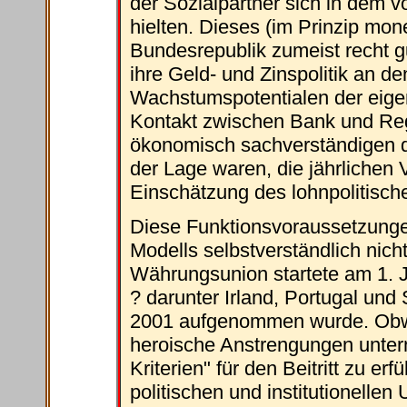
der Sozialpartner sich in dem 
hielten. Dieses (im Prinzip mone
Bundesrepublik zumeist recht gu
ihre Geld- und Zinspolitik an de
Wachstumspotentialen der eigene
Kontakt zwischen Bank und Reg
ökonomisch sachverständigen d
der Lage waren, die jährlichen V
Einschätzung des lohnpolitisch
Diese Funktionsvoraussetzunge
Modells selbstverständlich nich
Währungsunion startete am 1. J
? darunter Irland, Portugal un
2001 aufgenommen wurde. Obwoh
heroische Anstrengungen unter
Kriterien" für den Beitritt zu erf
politischen und institutionelle