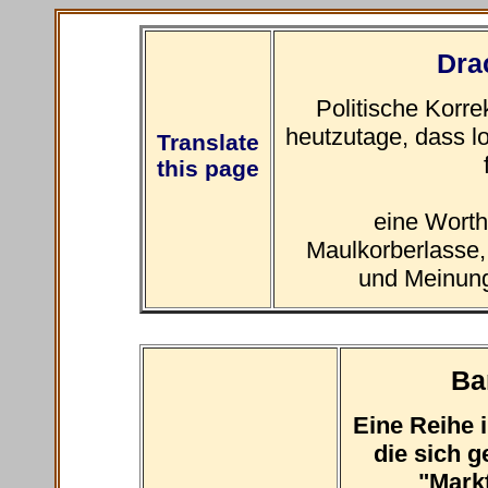
Dra
Politische Korrek
heutzutage, dass l
Translate
this page
eine Wort
Maulkorberlasse,
und Meinung
Ba
Eine Reihe 
die sich 
"Mark