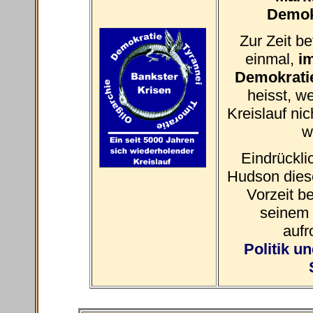
Demok
Zur Zeit b
einmal,
i
Demokratie
heisst, 
Kreislauf ni
w
Eindrückli
Hudson diese
Vorzeit b
seinem 
aufr
Politik u