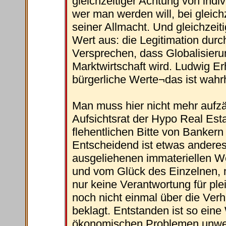
gleichzeitiger Achtung von indi
wer man werden will, bei gleic
seiner Allmacht. Und gleichzeiti
Wert aus: die Legitimation dur
Versprechen, dass Globalisieru
Marktwirtschaft wird. Ludwig E
bürgerliche Werte¬das ist wahrh
Man muss hier nicht mehr aufzä
Aufsichtsrat der Hypo Real Esta
flehentlichen Bitte von Bankern
Entscheidend ist etwas anderes
ausgeliehenen immateriellen We
und vom Glück des Einzelnen, n
nur keine Verantwortung für ple
noch nicht einmal über die Ver
beklagt. Entstanden ist so eine
ökonomischen Problemen unwei