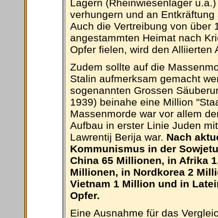
Lagern (Rheinwiesenlager u.a.) 
verhungern und an Entkräftung 
Auch die Vertreibung von über 
angestammten Heimat nach Kr
Opfer fielen, wird den Alliierte
Zudem sollte auf die Massenmor
Stalin aufmerksam gemacht wer
sogenannten Grossen Säuberung
1939) beinahe eine Million "Sta
Massenmorde war vor allem der
Aufbau in erster Linie Juden mi
Lawrentij Berija war.
Nach aktue
Kommunismus in der Sowjetun
China 65 Millionen, in Afrika 1
Millionen, in Nordkorea 2 Mil
Vietnam 1 Million und in La
Opfer.
Eine Ausnahme für das Vergleich