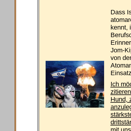
Dass Is
atomare
kennt, 
Berufs
Erinne
Jom-Ki
von der
Atomang
Einsatz
Ich mö
zitiere
Hund, z
anzuleg
stärkst
drittst
mit uns