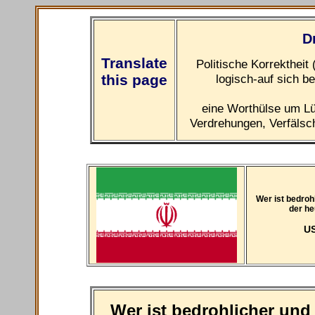
D
Translate
Politische Korrektheit 
this page
logisch-auf sich 
eine Worthülse um L
Verdrehungen, Verfälsc
Wer ist bedroh
der he
US
Wer ist bedrohlicher und