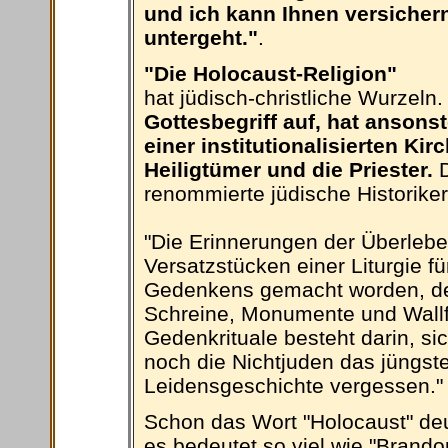
und ich kann Ihnen versichern
untergeht."
.
"Die Holocaust-Religion"
hat jüdisch-christliche Wurzeln
Gottesbegriff auf, hat ansons
einer institutionalisierten Kir
Heiligtümer und die Priester.
D
renommierte jüdische Historike
"Die Erinnerungen der Überlebe
Versatzstücken einer Liturgie f
Gedenkens gemacht worden, der
Schreine, Monumente und Wallfa
Gedenkrituale besteht darin, si
noch die Nichtjuden das jüngste
Leidensgeschichte vergessen."
Schon das Wort "Holocaust" deut
es bedeutet so viel wie "Brando