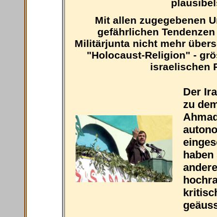
plausibel
Mit allen zugegebenen U
gefährlichen Tendenzen 
Militärjunta nicht mehr über
"Holocaust-Religion" - grö
israelischen 
Der Ir
zu de
Ahmadi
autono
einges
haben 
andere
hochra
kritis
geäuss