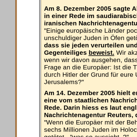
Am 8. Dezember 2005 sagte 
in einer Rede im saudiarabis
iranischen Nachrichtenagentu
"Einige europäische Länder poch
unschuldiger Juden in Öfen getö
dass sie jeden verurteilen un
Gegenteiliges
beweist.
Wir akz
wenn wir davon ausgehen, dass 
Frage an die Europäer: Ist die
durch Hitler der Grund für eure 
Jerusalems?"
Am 14. Dezember 2005 hielt e
eine vom staatlichen Nachric
Rede. Darin hiess es laut eng
Nachrichtenagentur Reuters, d
"Wenn die Europäer mit der Beh
sechs Millionen Juden im Holo
getötet - "was so aussieht..?"--