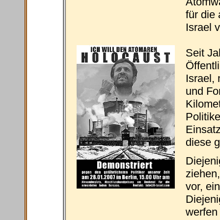
Atomwa
für die
Israel
Seit Ja
Öffentl
Israel,
und Fo
Kilomet
Politik
Einsatz
diese 
Diejen
ziehen,
vor, ei
Diejeni
werfen 