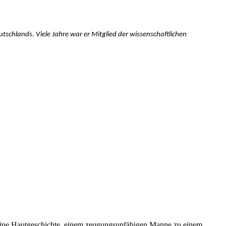
tschlands. Viele Jahre war er Mitglied der wissenschaftlichen
eine Hautgeschichte, einem zeugungsunfähigen Manne zu einem