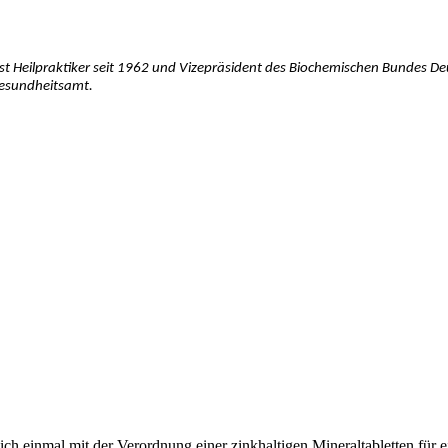
st Heilpraktiker seit 1962 und Vizepräsident des Biochemischen Bundes Deu
gesundheitsamt.
ich einmal mit der Verordnung einer zinkhaltigen
Mineraltabletten
für 