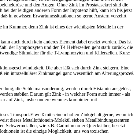
speicheldrüse und den Augen. Ohne Zink im Prostatasekret sind die
bei der leidigen anderen Form der Impotenz hilft, kann ich bis jetzt
 daß in gewissen Erwartungssituationen so gerne Austern verzehrt
he im Kummer, denn Zink ist eines der wichtigsten Metalle in der
 kann auch durch kein anderes Element dabei ersetzt werden.
Das ist
 Zahl der Lymphozyten und der T4-Helferzellen geht stark zurück, die
notwendige Stimulator für die T-Lymphozyten und Killerzellen. Kurz:
ktionsgeschwindigkeit. Die aber läßt sich durch Zink steigern. Eine
ein intrazellulärer Zinkmangel ganz wesentlich am Alterungsprozeß
hwellung, die Schleimabsonderung, werden durch Histamin ausgelöst,
erden stabiler. Darum gilt Zink - in welcher Form auch immer - als
kbar auf Zink, insbesondere wenn es kombiniert mit
dieses Transport-Eiweiß mit seinem hohen Zinkgehalt gerne, wenn ich
 weist dieses Metallothionein-Molekül sieben Metallbindungszentren
schen Schwermetallen, wie z.B. Cadmium oder Quecksilber, besetzt
lothionein ist die einzige Möglichkeit, uns von toxischen