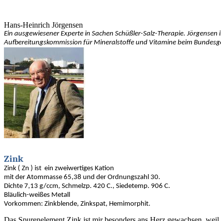
Hans-Heinrich Jörgensen
Ein ausgewiesener Experte in Sachen Schüßler-Salz-Therapie. Jörgensen i
Aufbereitungskommission für Mineralstoffe und Vitamine beim Bundes
Zink
Zink ( Zn ) ist ein zweiwertiges Kation
mit der Atommasse 65,38 und der Ordnungszahl 30.
Dichte 7,13 g/ccm, Schmelzp. 420 C., Siedetemp. 906 C.
Bläulich-weißes Metall
Vorkommen: Zinkblende, Zinkspat, Hemimorphit.
Das Spurenelement Zink ist mir besonders ans Herz gewachsen, weil 