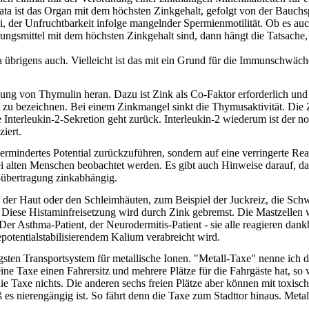
ata ist das Organ mit dem höchsten Zinkgehalt, gefolgt von der Bauch
 der Unfruchtbarkeit infolge mangelnder Spermienmotilität. Ob es auch 
ngsmittel mit dem höchsten Zinkgehalt sind, dann hängt die Tatsache,
ka übrigens auch. Vielleicht ist das mit ein Grund für die Immunschwäc
ng von Thymulin heran. Dazu ist Zink als Co-Faktor erforderlich und
l" zu bezeichnen. Bei einem Zinkmangel sinkt die Thymusaktivität. Die
 Interleukin-2-Sekretion geht zurück. Interleukin-2 wiederum ist der 
ziert.
ermindertes Potential zurückzuführen, sondern auf eine verringerte Rea
lten Menschen beobachtet werden. Es gibt auch Hinweise darauf, daß 
 -übertragung zinkabhängig.
f der Haut oder den Schleimhäuten, zum Beispiel der Juckreiz, die Sc
 Diese Histaminfreisetzung wird durch Zink gebremst. Die Mastzellen w
er Asthma-Patient, der Neurodermitis-Patient - sie alle reagieren dan
entialstabilisierendem Kalium verabreicht wird.
sten Transportsystem für metallische Ionen. "Metall-Taxe" nenne ich 
ne Taxe einen Fahrersitz und mehrere Plätze für die Fahrgäste hat, so
die Taxe nichts. Die anderen sechs freien Plätze aber können mit toxi
 es nierengängig ist. So fährt denn die Taxe zum Stadttor hinaus. Metal