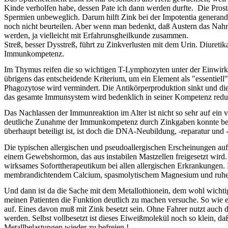
Kinde verholfen habe, dessen Pate ich dann werden durfte. Die Prost
Spermien unbeweglich. Darum hilft Zink bei der Impotentia generandi,
noch nicht beurteilen. Aber wenn man bedenkt, daß Austern das Nahru
werden, ja vielleicht mit Erfahrunsgheilkunde zusammen.
Streß, besser Dysstreß, führt zu Zinkverlusten mit dem Urin. Diureti
Immunkompetenz.
Im Thymus reifen die so wichtigen T-Lymphozyten unter der Einwirku
übrigens das entscheidende Kriterium, um ein Element als "essentiel
Phagozytose wird vermindert.
Die Antikörperproduktion sinkt und die
das gesamte Immunsystem wird bedenklich in seiner Kompetenz redu
Das Nachlassen der Immunreaktion im Alter ist nicht so sehr auf ein v
deutliche Zunahme der Immunkompetenz durch Zinkgaben konnte bei a
überhaupt beteiligt ist, ist doch die DNA-Neubildung, -reparatur und
Die typischen allergischen und pseudoallergischen Erscheinungen au
einem Gewebshormon, das aus instabilen Mastzellen freigesetzt wird.
wirksames Soforttherapeutikum bei allen allergischen Erkrankungen. D
membrandichtendem Calcium, spasmolytischem Magnesium und ruhepot
Und dann ist da die Sache mit dem Metallothionein, dem wohl wichtig
meinen Patienten die Funktion deutlich zu machen versuche. So wie ei
auf. Eines davon muß mit Zink besetzt sein. Ohne Fahrer nutzt auch 
werden. Selbst vollbesetzt ist dieses Eiweißmolekül noch so klein, daß
Metallbelastungen wieder zu befreien !