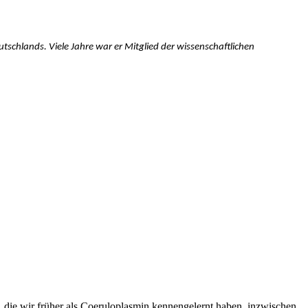
tschlands. Viele Jahre war er Mitglied der wissenschaftlichen
, die wir früher als Coeruloplasmin kennengelernt haben, inzwischen