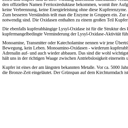
den offiziellen Namen Ferrioxireduktase bekommen, womit ihre Aufga
keine Verbrennung, keine Energieleistung ohne diese Kupferenzyme
Zum besseren Verständnis teilt man die Enzyme in Gruppen ein. Zur
notwendig sind. Die Oxidasen enthalten zu einem großen Teil Kupfer
Die ebenfalls kupferabhängige Lysyl-Oxidase ist für die Struktur d
kupfermangelbedingte Verminderung der Lysyl-Oxidase-Aktivität füh
Monoamine, Transmitter oder Katecholamine nennen wir jene Überträ
Bewegung, kein Leben. Monoamino-Oxidasen - wiederum kupferabhäng
Adrenalin auf- und auch wieder abbauen. Das sind die wohl wichtigsten
hält uns in der richtigen Waage zwischen Antriebslosigkeit einerseits
Kupfer ist eines der am längsten bekannten Metalle. Vor ca. 5000 J
die Bronze-Zeit eingeläutet.
Der Grünspan auf dem Kirchturmdach is