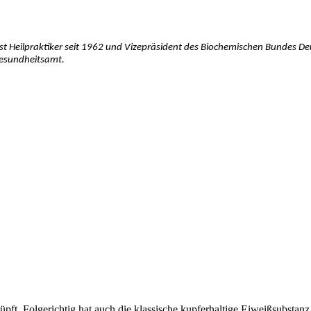
st Heilpraktiker seit 1962 und Vizepräsident des Biochemischen Bundes Deu
gesundheitsamt.
pft. Folgerichtig hat auch die klassische kupferhaltige Eiweißsubstanz