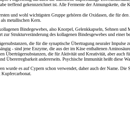
be treffend gekennzeichnet ist. Alle Fermente der Atmungskette, die 
.
 ersten und wohl wichtigsten Gruppe gehören die Oxidasen, die für de
 als metallischen Kern.
es kollagenen Bindegewebes, also Knorpel, Gelenkkapseln, Sehnen und
rt zur Strukturveränderung des kollagenen Bindesgewebes und einer b
gersubstanzen, die für die synaptische Übertragung neuraler Impulse 
ig - sind jene Enzyme, die aus der im Käse enthaltenen Aminosäure
 Überträgersubstanzen, die für Aktivität und Kreativität, aber auch fü
 und Übererregbarkeit andererseits. Psychische Immunität heißt diese W
ahren wurde es auf Cypern schon verwendet, daher auch der Name. Die
t Kupfercarbonat.