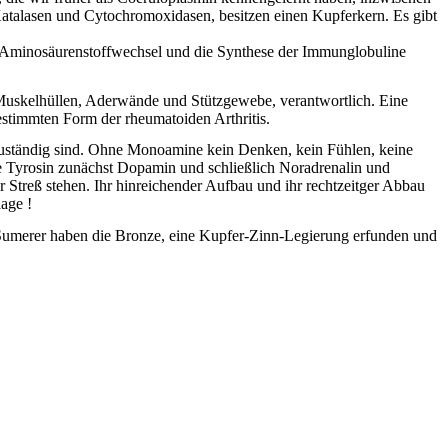
Katalasen und Cytochromoxidasen, besitzen einen Kupferkern. Es gibt
n Aminosäurenstoffwechsel und die Synthese der Immunglobuline
 Muskelhüllen, Aderwände und Stützgewebe, verantwortlich. Eine
estimmten Form der rheumatoiden Arthritis.
zuständig sind. Ohne Monoamine kein Denken, kein Fühlen, keine
 Tyrosin zunächst Dopamin und schließlich Noradrenalin und
r Streß stehen. Ihr hinreichender Aufbau und ihr rechtzeitger Abbau
aage !
 Sumerer haben die Bronze, eine Kupfer-Zinn-Legierung erfunden und