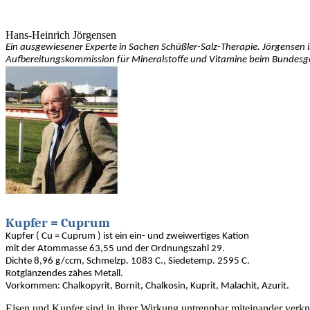
Hans-Heinrich Jörgensen
Ein ausgewiesener Experte in Sachen Schüßler-Salz-Therapie. Jörgensen i
Aufbereitungskommission für Mineralstoffe und Vitamine beim Bundes
Kupfer = Cuprum
Kupfer ( Cu = Cuprum ) ist ein ein- und zweiwertiges Kation
mit der Atommasse 63,55 und der Ordnungszahl 29.
Dichte 8,96 g/ccm, Schmelzp. 1083 C., Siedetemp. 2595 C.
Rotglänzendes zähes Metall.
Vorkommen: Chalkopyrit, Bornit, Chalkosin, Kuprit, Malachit, Azurit.
Eisen und Kupfer sind in ihrer Wirkung untrennbar miteinander verknü