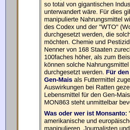
so total von gigantischen Indus
unterwandert wäre. Für dies gi
manipulierte Nahrungsmittel w
des Codex und der "WTO" (Wor
durchgesetzt werden, die solch
möchten. Chemie und Pestizidr
Nenner von 168 Staaten zurech
100faches höher, als zum Beisp
können solche Nahrungsmittel
durchgesetzt werden.
Für den
Gen-Mais
als Futtermittel zug
Auswirkungen bei Ratten gezei
Lebensmittel für den Gen-Mai
MON863 steht unmittelbar bev
Was oder wer ist Monsanto:
"
amerikanische und europäisch
manipulieren, Journalisten und