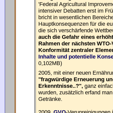
'Federal Agricultural Improvem
intensiver Debatten erst im F
bricht in wesentlichen Bereich
Hauptkonsequenzen für die eur
die sich verschärfende Wettbe
auch die Gefahr eines erhöh
Rahmen der nächsten WTO-V
Konformität zentraler Eleme
Inhalte und potentielle Kon
0,102MB)
2005, mit einer neuen Ernähru
"fragwürdige Erneuerung un
Erkenntnisse..?",
ganz einfac
wurden, zusätzlich erfand man
Getränke.
2009,
GVO
-Verunreinigungen i